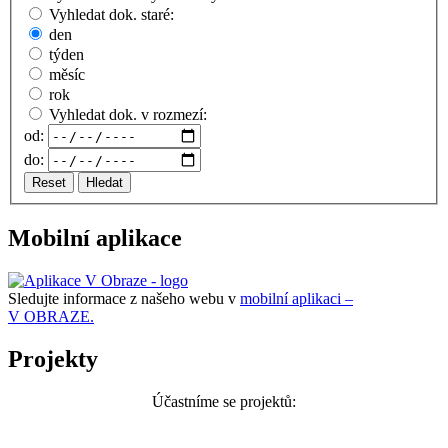
Vyhledat dok. staré:
den
týden
měsíc
rok
Vyhledat dok. v rozmezí:
od:
do:
Reset
Hledat
Mobilní aplikace
Sledujte informace z našeho webu v
mobilní aplikaci –
V OBRAZE.
Projekty
Účastníme se projektů: