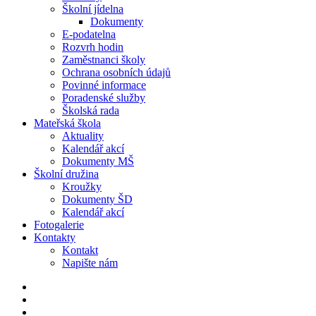
Školní jídelna
Dokumenty
E-podatelna
Rozvrh hodin
Zaměstnanci školy
Ochrana osobních údajů
Povinné informace
Poradenské služby
Školská rada
Mateřská škola
Aktuality
Kalendář akcí
Dokumenty MŠ
Školní družina
Kroužky
Dokumenty ŠD
Kalendář akcí
Fotogalerie
Kontakty
Kontakt
Napište nám